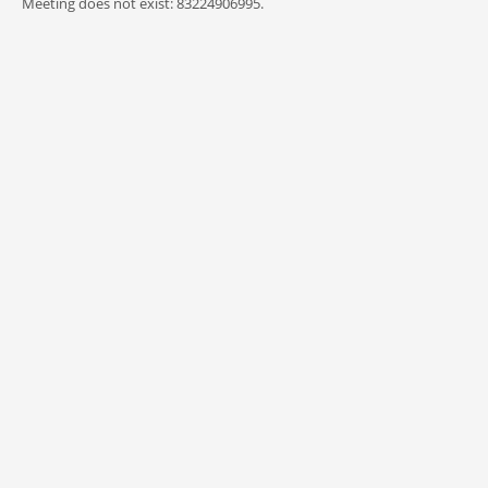
Meeting does not exist: 83224906995.