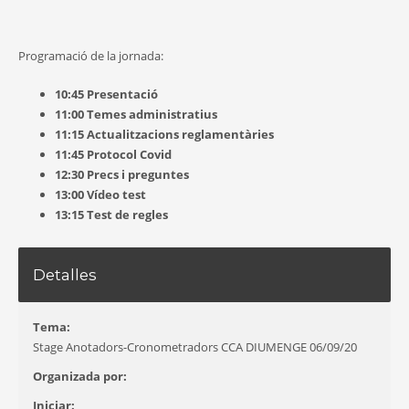
Programació de la jornada:
10:45 Presentació
11:00 Temes administratius
11:15 Actualitzacions reglamentàries
11:45 Protocol Covid
12:30 Precs i preguntes
13:00 Vídeo test
13:15 Test de regles
Detalles
Tema:
Stage Anotadors-Cronometradors CCA DIUMENGE 06/09/20
Organizada por:
Iniciar: